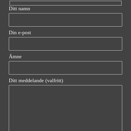
a
Ditt namn
v
i
Din e-post
g
a
Ämne
t
i
Ditt meddelande (valfritt)
o
n