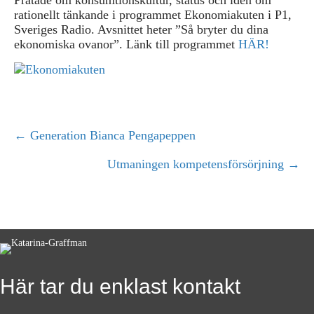
rationellt tänkande i programmet Ekonomiakuten i P1,
Sveriges Radio. Avsnittet heter ”Så bryter du dina
ekonomiska ovanor”. Länk till programmet
HÄR!
← Generation Bianca Pengapeppen
P
Utmaningen kompetensförsörjning →
o
s
t
s
Här tar du enklast kontakt
n