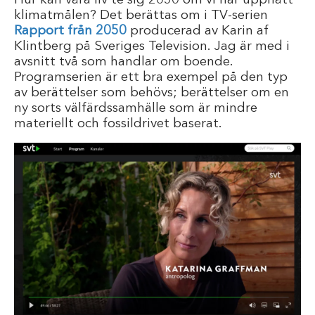
Hur kan våra liv te sig 2050 om vi har uppnått
klimatmålen? Det berättas om i TV-serien
Rapport från 2050
producerad av Karin af
Klintberg på Sveriges Television. Jag är med i
avsnitt två som handlar om boende.
Programserien är ett bra exempel på den typ
av berättelser som behövs; berättelser om en
ny sorts välfärdssamhälle som är mindre
materiellt och fossildrivet baserat.