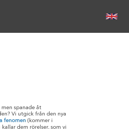
n men spanade åt
den? Vi utgick från den nya
ra fenomen
(kommer i
i kallar dem rörelser, som vi