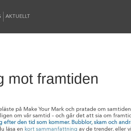
G
AKTUELLT
g mot framtiden
eläste på Make Your Mark och pratade om samtide
ligen om vår samtid – och går det att sia om framti
g efter den tid som kommer. Bubblor, skam och and
du läsa en
kort sammanfattning
av de trender, eller v