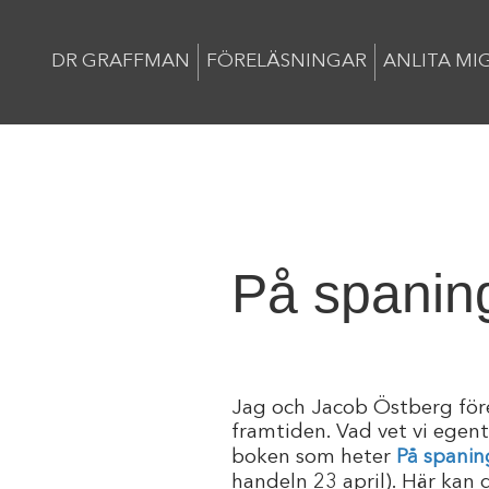
DR GRAFFMAN
FÖRELÄSNINGAR
ANLITA MI
På spanin
Jag och Jacob Östberg för
framtiden. Vad vet vi egent
boken som heter
På spanin
handeln 23 april). Här kan 