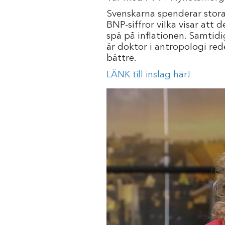
Svenskarna spenderar stora
BNP-siffror vilka visar at
spä på inflationen. Samtid
är doktor i antropologi re
bättre.
LÄNK till inslag här!