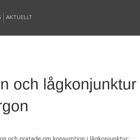
G
AKTUELLT
n och lågkonjunktur
rgon
n och pratade om konsumtion i lågkonjunktur: