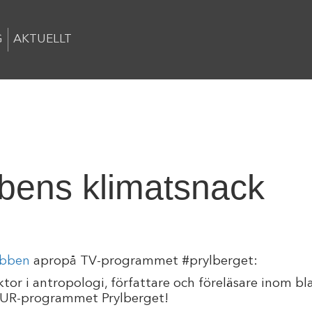
G
AKTUELLT
bbens klimatsnack
ubben
apropå TV-programmet #prylberget:
ktor i antropologi, författare och föreläsare inom 
 i UR-programmet Prylberget!