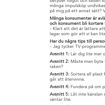
betyder något och sådan so
många impulsköp undvikas.
på mig på ett annat sätt? 
Många konsumenter är avläg
och konsument bli kortare 
– Klart att det är lättare 
lagar som gör att vi kan li
Har du några tips till pers
– Jag tycker TV-programmet 
Avsnitt 1:
Lär dig lite mer
Avsnitt 2:
Måste man byta 
raken?
Avsnitt 3:
Sortera all plast
går att återvinna.
Avsnitt 4:
Fundera på om pr
Avsnitt 5:
Låt inte känslan
väntar lite.