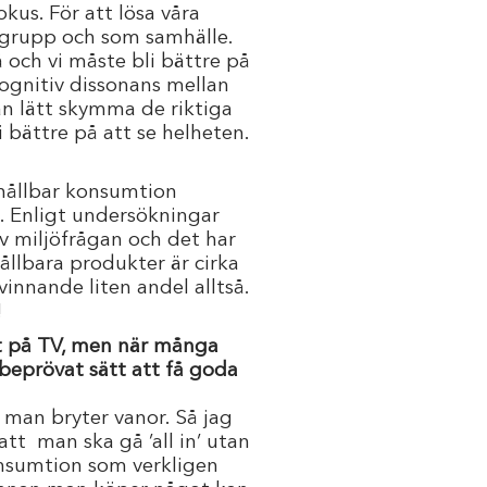
okus. För att lösa våra
m grupp och som samhälle.
 och vi måste bli bättre på
kognitiv dissonans mellan
n lätt skymma de riktiga
 bättre på att se helheten.
v hållbar konsumtion
a. Enligt undersökningar
v miljöfrågan och det har
ållbara produkter är cirka
innande liten andel alltså.
!
et på TV, men när många
 beprövat sätt att få goda
 man bryter vanor. Så jag
att man ska gå ’all in’ utan
 konsumtion som verkligen