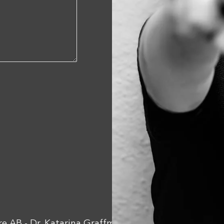
e AB - Dr. Katarina Graffman. Tel:
070-513 92 10
inf