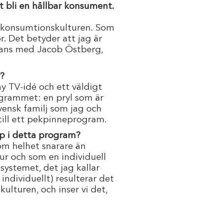
t bli en hållbar konsument.
a konsumtionskulturen. Som
r. Det betyder att jag är
mans med Jacob Östberg,
r?
ny TV-idé och ett väldigt
ogrammet: en pryl som är
svensk familj som jag och
 till ett pekpinneprogram.
älp i detta program?
om helhet snarare än
ur och som en individuell
 systemet, det jag kallar
ndividuellt) resulterar det
kulturen, och inser vi det,