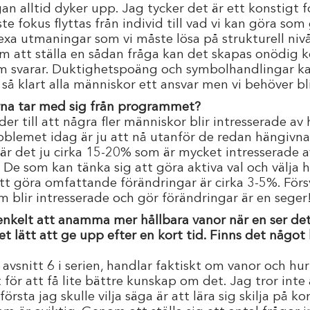
gan alltid dyker upp. Jag tycker det är ett konstigt f
 fokus flyttas från individ till vad vi kan göra so
xa utmaningar som vi måste lösa på strukturell nivå
om att ställa en sådan fråga kan det skapas onödig 
m svarar. Duktighetspoäng och symbolhandlingar ka
så klart alla människor ett ansvar men vi behöver bli
tarna tar med sig från programmet?
der till att några fler människor blir intresserade a
roblemet idag är ju att nå utanför de redan hängivn
 är det ju cirka 15-20% som är mycket intresserade a
De som kan tänka sig att göra aktiva val och välja h
tt göra omfattande förändringar är cirka 3-5%. Försv
 blir intresserade och gör förändringar är en seger
enkelt att anamma mer hållbara vanor när en ser d
t lätt att ge upp efter en kort tid. Finns det något
snitt 6 i serien, handlar faktiskt om vanor och hur
för att få lite bättre kunskap om det. Jag tror inte 
första jag skulle vilja säga är att lära sig skilja på