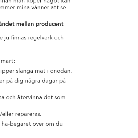
 innan man köper något kan
ommer mina vänner att se
ståndet mellan producent
e ju finnas regelverk och
smart:
ipper slänga mat i onödan.
er på dig några dagar på
ensa och återvinna det som
ller repareras.
a ha-begäret över om du