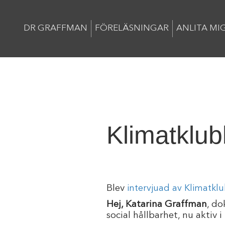
DR GRAFFMAN
FÖRELÄSNINGAR
ANLITA MI
Klimatklu
Blev
intervjuad av Klimatkl
Hej, Katarina Graffman
, do
social hållbarhet, nu aktiv