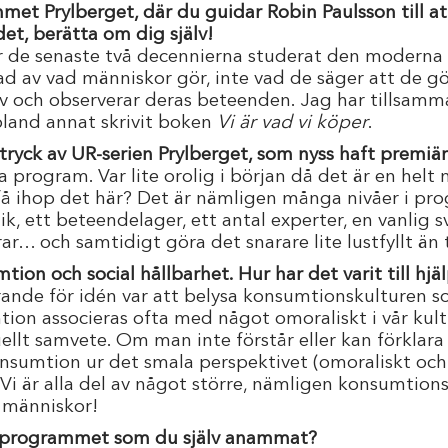
et Prylberget, där du guidar Robin Paulsson till at
et, berätta om dig själv!
ar de senaste två decennierna studerat den modern
ad av vad människor gör, inte vad de säger att de gö
iv och observerar deras beteenden. Jag har tillsam
bland annat skrivit boken
Vi är vad vi köper
.
tryck av UR-serien Prylberget, som nyss haft premiä
a program. Var lite orolig i början då det är en helt 
få ihop det här? Det är nämligen många nivåer i pr
ik, ett beteendelager, ett antal experter, en vanlig 
r… och samtidigt göra det snarare lite lustfyllt än
tion och social hållbarhet. Hur har det varit till hj
örande för idén var att belysa konsumtionskulturen s
ion associeras ofta med något omoraliskt i vår kult
uellt samvete. Om man inte förstår eller kan förklara
nsumtion ur det smala perspektivet (omoraliskt och i
g. Vi är alla del av något större, nämligen konsumtions
a människor!
n programmet som du själv anammat?