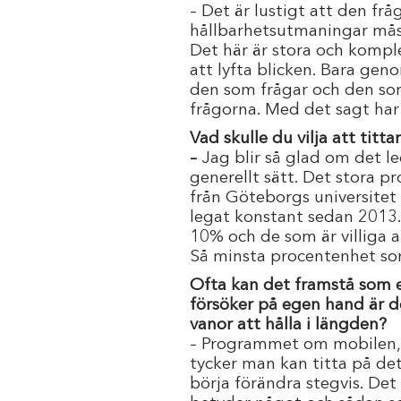
– Det är lustigt att den frå
hållbarhetsutmaningar måste
Det här är stora och komple
att lyfta blicken. Bara gen
den som frågar och den so
frågorna. Med det sagt har 
Vad skulle du vilja att tit
–
Jag blir så glad om det le
generellt sätt. Det stora p
från Göteborgs universitet
legat konstant sedan 2013. 
10% och de som är villiga a
Så minsta procentenhet som
Ofta kan det framstå som 
försöker på egen hand är de
vanor att hålla i längden?
– Programmet om mobilen, av
tycker man kan titta på det 
börja förändra stegvis. Det 