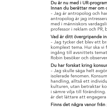
Du är nu med i UR-programm
Innan du berättar mer om d
– Jag är antropolog och h
antropolog är jag intresser
med i människors vardagsl
professor i reklam och PR, 
Vad är ditt övergripande in
– Jag tycker det blev ett br
komplext tema. Hur ska vi 
ingång till avsnittets temat
Robin besöker och observera
Du har forskat kring konsum
– Jag skulle säga helt avg
isolerade fenomen. Konsumt
handling, alltså ett individ
kulturen, utan betraktar ko
i sämre vilja till förändrin
är det lättare att engager
Finns det några vanor frå