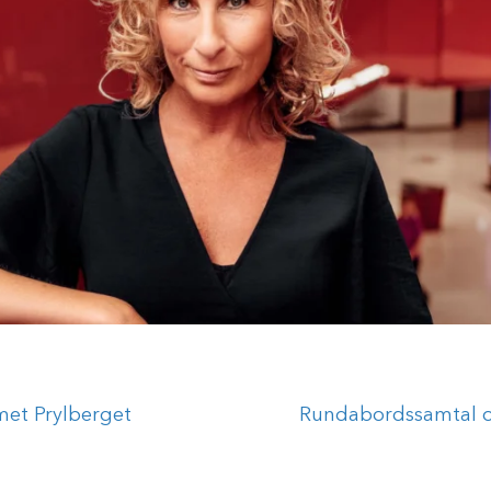
et Prylberget
Rundabordssamtal o