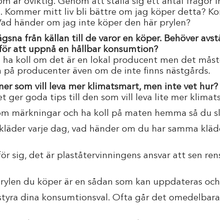
m är oviktig. Genom att ställa sig ett antal frågor
 Kommer mitt liv bli bättre om jag köper detta? K
Vad händer om jag inte köper den här prylen?
sna från källan till de varor en köper. Behöver av
för att uppnå en hållbar konsumtion?
att ha koll om det är en lokal producent men det måst
ta på producenter även om de inte finns nästgårds.
oner som vill leva mer klimatsmart, men inte vet hur?
ger goda tips till den som vill leva lite mer klimat
 om märkningar och ha koll på maten hemma så du sl
kläder varje dag, vad händer om du har samma kläd
 för sig, det är plaståtervinningens ansvar att sen r
ylen du köper är en sådan som kan uppdateras och/e
 styra dina konsumtionsval. Ofta går det omedelbar