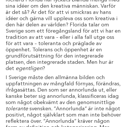
Richard Florida har lyckats blända många med
sina idéer om den kreativa människan. Varför
är det så? Är det för att vi smickras av hans
idéer och gärna vill uppleva oss som kreativa i
den här delen av världen? Florida talar om
Sverige som ett föregångsland för att vi har en
tradition av att vara – eller i alla fall utge oss
för att vara – toleranta och präglade av
öppenhet. Tolerans och öppenhet är en
grundförutsättning för den integrerade
platsen, den integrerade staden. Men hur är
det
egentligen
?
I Sverige måste den allmänna bilden och
uppfattningen av mångfald förnyas, förändras,
ifrågasättas. Den som ser annorlunda ut, eller
kanske beter sig annorlunda, klassificeras idag
som något obekvämt av den genomsnittlige
tolerante
svensken. ”Annorlunda” är inte något
positivt, något självklart som man inte behöver
reflektera över. ”Annorlunda” kräver någon