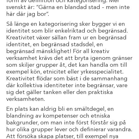
form av definition och kategorisering. Mer
svenskt är: ”Gärna en blandad stad – men inte
här där jag bor”.
Så länge en kategorisering sker bygger vi en
identitet som blir enkelriktad och begränsad.
Kreativitet växer sällan fram ur en begränsad
identitet, en begränsad stadsdel, en
begränsad mänsklighet! För all kreativ
verksamhet krävs det att bryta igenom gränser
som skiljer grupper åt, det kan handla om till
exempel kön, etnicitet eller yrkesspecialitet.
Kreativitet flödar som bäst i de sammanhang
där kollektiva identiteter inte begränsar, vare
sig det gäller tanken eller den praktiska
verksamheten.
En plats kan aldrig bli en smältdegel, en
blandning av kompetenser och etniska
bakgrunder, om man inte först förstår sig på
hur olika grupper lever och definierar varandra.
Att försöka skapa platser, till exempel nya