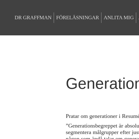
DR GRAFFMAN
FÖRELÄSNINGAR
ANLITA MIG
Generatio
Pratar om generationer i Resumé
”Generationsbegreppet är absolut
segmentera målgrupper efter just
någon som ändå talar om genera