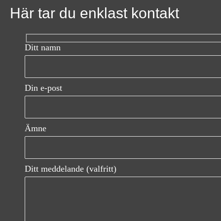
Här tar du enklast kontakt
t
s
Ditt namn
n
a
Din e-post
v
i
Ämne
g
a
Ditt meddelande (valfritt)
t
i
o