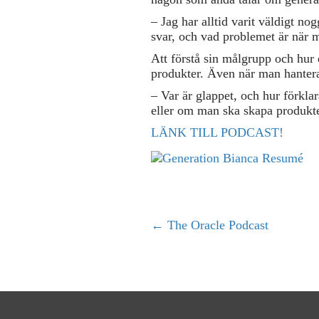
– Jag har alltid varit väldigt no
svar, och vad problemet är när 
Att förstå sin målgrupp och hur 
produkter. Även när man hantera
– Var är glappet, och hur förkla
eller om man ska skapa produkte
LÄNK TILL PODCAST!
← The Oracle Podcast
P
o
s