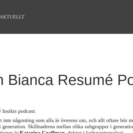
AKTUELLT
n Bianca Resumé P
 Insikts podcast:
 inte någonting som alla är överens om, och allt oftare hör man
 generation. Skillnaderna mellan olika subgrupper i generation
tioner är
Katarina Graffman
, doktor i kulturantropologi.